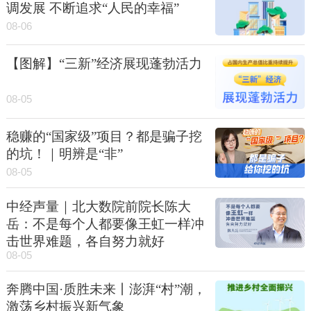
调发展 不断追求“人民的幸福”
08-06
【图解】“三新”经济展现蓬勃活力
08-05
稳赚的“国家级”项目？都是骗子挖
的坑！｜明辨是“非”
08-05
中经声量｜北大数院前院长陈大
岳：不是每个人都要像王虹一样冲
击世界难题，各自努力就好
08-05
奔腾中国·质胜未来丨澎湃“村”潮，
激荡乡村振兴新气象