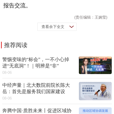
报告交流。
(责任编辑：王婉莹)
查看余下全文
推荐阅读
警惕变味的“标会”，一不小心掉
进“无底洞”！｜明辨是“非”
08-06
中经声量｜北大数院前院长陈大
岳：首先是服务我们国家建设
08-06
奔腾中国·质胜未来丨促进区域协