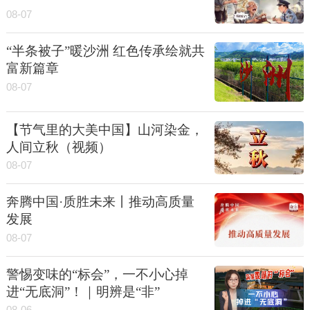
08-07
“半条被子”暖沙洲 红色传承绘就共
富新篇章
08-07
【节气里的大美中国】山河染金，
人间立秋（视频）
08-07
奔腾中国·质胜未来丨推动高质量
发展
08-07
警惕变味的“标会”，一不小心掉
进“无底洞”！｜明辨是“非”