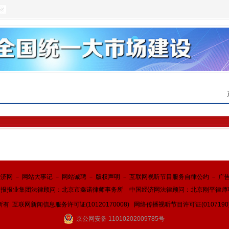
经济网
－
网站大事记
－
网站诚聘
－
版权声明
－
互联网视听节目服务自律公约
－
广
日报报业集团法律顾问：
北京市鑫诺律师事务所
中国经济网法律顾问：北京刚平律师
所有
互联网新闻信息服务许可证(10120170008)
网络传播视听节目许可证(0107190
京公网安备 11010202009785号