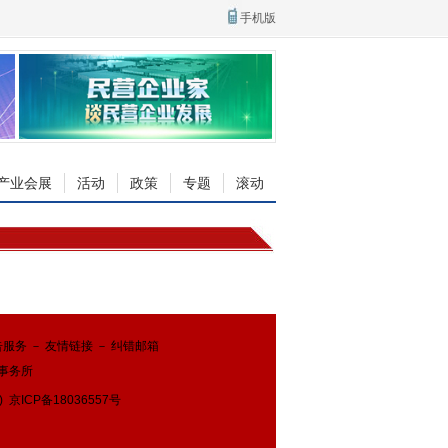
手机版
产业会展
活动
政策
专题
滚动
告服务
－
友情链接
－
纠错邮箱
事务所
)
京ICP备18036557号